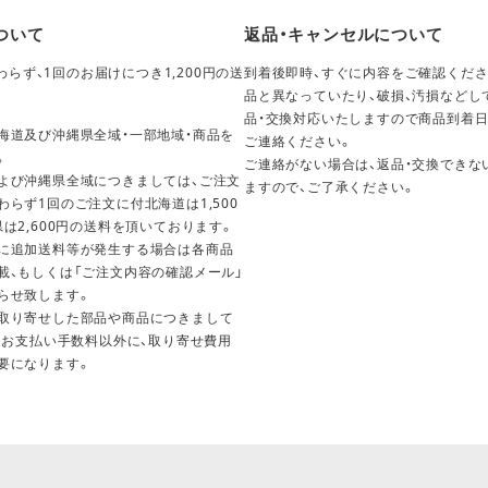
ついて
返品・キャンセルについて
らず、1回のお届けにつき1,200円の送
到着後即時、すぐに内容をご確認くださ
。
品と異なっていたり、破損、汚損などし
品・交換対応いたしますので商品到着日
海道及び沖縄県全域・一部地域・商品を
ご連絡ください。
。
ご連絡がない場合は、返品・交換できな
よび沖縄県全域につきましては、ご注文
ますので、ご了承ください。
わらず1回のご注文に付北海道は1,500
県は2,600円の送料を頂いております。
に追加送料等が発生する場合は各商品
載、もしくは「ご注文内容の確認メール」
らせ致します。
取り寄せした部品や商品につきまして
料・お支払い手数料以外に、取り寄せ費用
要になります。