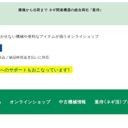
播種から出荷まで ネギ関連機器の総合商社 『
葱侍
』
欠かせない機械や便利なアイテムが揃うオンライショップ
振込／納品時現金支払いに対応
へのサポートもおこなっています！
A
オンラインショップ
中古機械情報
葱侍（ネギ活）ブ