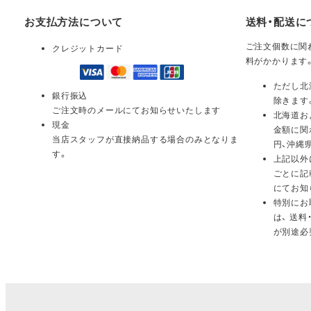
お支払方法について
送料・配送に
ご注文個数に関わ
クレジットカード
料がかかります
ただし北
銀行振込
除きます
ご注文時のメールにてお知らせいたします
北海道お
現金
金額に関
当店スタッフが直接納品する場合のみとなりま
円、沖縄
す。
上記以外
ごとに記
にてお知
特別にお
は、 送
が別途必