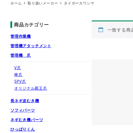
ホーム
取り扱いメーカー
タイガーカワシマ
商品カテゴリー
一致する商
管理作業機
管理機アタッチメント
管理機 爪
V爪
棒爪
SPV爪
オリジナル覇王爪
長ネギ皮むき機
ソフィパーツ
ネギむき機パーツ
ひっぱりくん