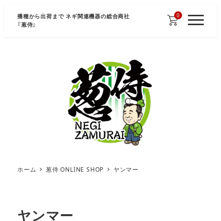
メ
0
播種から出荷まで ネギ関連機器の総合商社
イ
『
葱侍
』
M
E
ン
N
U
コ
ン
テ
ン
ツ
へ
移
動
ホーム
葱侍 ONLINE SHOP
ヤンマー
ヤンマー