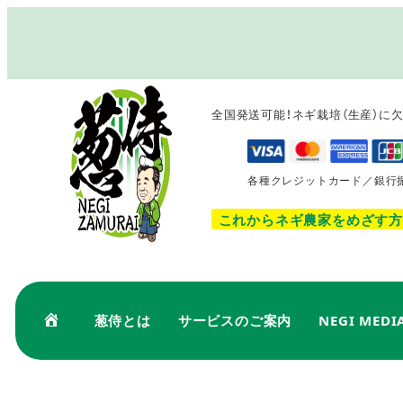
メ
イ
ン
コ
全国発送可能！ネギ栽培（生産）に
ン
テ
ン
各種クレジットカード／銀行
ツ
へ
これからネギ農家をめざす方
移
動
葱侍とは
サービスのご案内
NEGI MEDI