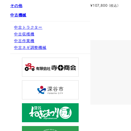
¥
107,800
その他
（税込）
中古機械
中古トラクター
中古収穫機
中古作業機
中古ネギ調整機械