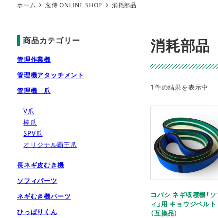
ホーム
葱侍 ONLINE SHOP
消耗部品
商品カテゴリー
消耗部品
管理作業機
管理機アタッチメント
1件の結果を表示中
管理機 爪
V爪
棒爪
SPV爪
オリジナル覇王爪
長ネギ皮むき機
ソフィパーツ
コバシ ネギ収穫機「ソ
ネギむき機パーツ
ィ」用 キョウジベルト
ひっぱりくん
（互換品）