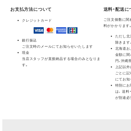
お支払方法について
送料・配送に
ご注文個数に関わ
クレジットカード
料がかかります
ただし北
銀行振込
除きます
ご注文時のメールにてお知らせいたします
北海道お
現金
金額に関
当店スタッフが直接納品する場合のみとなりま
円、沖縄
す。
上記以外
ごとに記
にてお知
特別にお
は、 送
が別途必