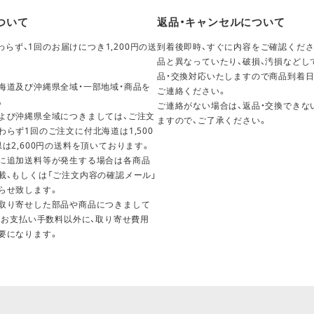
ついて
返品・キャンセルについて
らず、1回のお届けにつき1,200円の送
到着後即時、すぐに内容をご確認くださ
。
品と異なっていたり、破損、汚損などし
品・交換対応いたしますので商品到着日
海道及び沖縄県全域・一部地域・商品を
ご連絡ください。
。
ご連絡がない場合は、返品・交換できな
よび沖縄県全域につきましては、ご注文
ますので、ご了承ください。
わらず1回のご注文に付北海道は1,500
県は2,600円の送料を頂いております。
に追加送料等が発生する場合は各商品
載、もしくは「ご注文内容の確認メール」
らせ致します。
取り寄せした部品や商品につきまして
料・お支払い手数料以外に、取り寄せ費用
要になります。