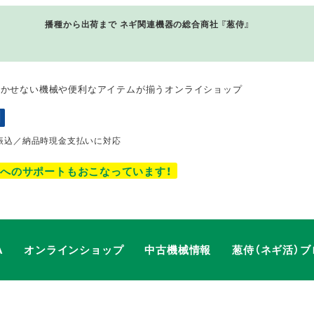
播種から出荷まで ネギ関連機器の総合商社 『
葱侍
』
欠かせない機械や便利なアイテムが揃うオンライショップ
振込／納品時現金支払いに対応
へのサポートもおこなっています！
A
オンラインショップ
中古機械情報
葱侍（ネギ活）ブ