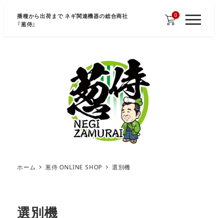
メ
0
播種から出荷まで ネギ関連機器の総合商社
イ
『
葱侍
』
M
E
ン
N
U
コ
ン
テ
ン
ツ
へ
移
動
ホーム
葱侍 ONLINE SHOP
選別機
選別機