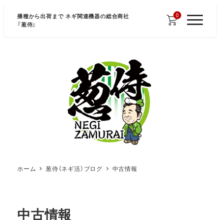
メ
0
播種から出荷まで ネギ関連機器の総合商社
イ
『
葱侍
』
M
E
ン
N
U
コ
ン
テ
ン
ツ
へ
移
動
ホーム
葱侍（ネギ活）ブログ
中古情報
中古情報