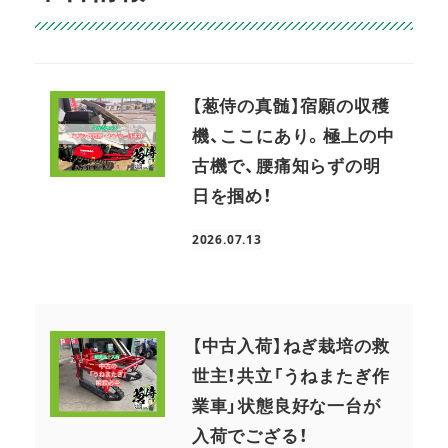
【葱侍の真髄】宿願の収穫
機、ここにあり。極上の中
古機で、腰痛知らずの明
日を掴め！
2026.07.13
投稿日
【中古入荷】ねぎ栽培の救
世主！共立「うねまたぎ作
業車」状態良好な一台が
入荷でござる！