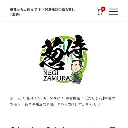
メ
0
播種から出荷まで ネギ関連機器の総合商社
イ
『
葱侍
』
M
E
ン
N
U
コ
ン
テ
ン
ツ
へ
移
動
ホーム
葱侍 ONLINE SHOP
中古機械
【売り切れ】中古マ
ツモト 長ネギ用皮むき機 MP-X2型（しずかちゃんⅡ）