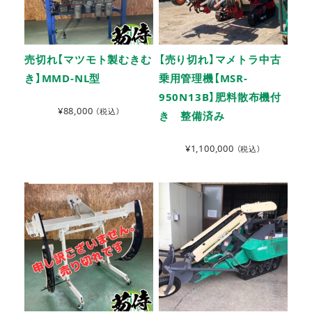
売切れ【マツモト製むきむ
【売り切れ】マメトラ中古
き】MMD-NL型
乗用管理機【MSR-
950N13B】肥料散布機付
¥
88,000
（税込）
き 整備済み
¥
1,100,000
（税込）