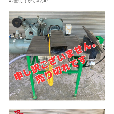
X2型（しずかちゃんⅡ）