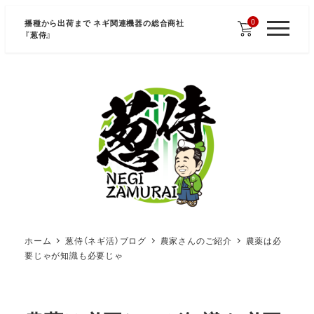
メ
0
播種から出荷まで ネギ関連機器の総合商社
イ
『
葱侍
』
M
E
ン
N
U
コ
ン
テ
ン
ツ
へ
移
動
ホーム
葱侍（ネギ活）ブログ
農家さんのご紹介
農薬は必
要じゃが知識も必要じゃ