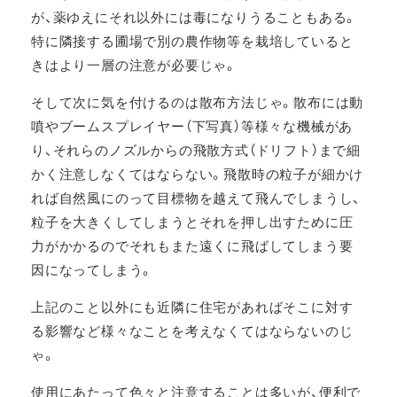
が、薬ゆえにそれ以外には毒になりうることもある。
特に隣接する圃場で別の農作物等を栽培していると
きはより一層の注意が必要じゃ。
そして次に気を付けるのは散布方法じゃ。散布には動
噴やブームスプレイヤー（下写真）等様々な機械があ
り、それらのノズルからの飛散方式（ドリフト）まで細
かく注意しなくてはならない。飛散時の粒子が細かけ
れば自然風にのって目標物を越えて飛んでしまうし、
粒子を大きくしてしまうとそれを押し出すために圧
力がかかるのでそれもまた遠くに飛ばしてしまう要
因になってしまう。
上記のこと以外にも近隣に住宅があればそこに対す
る影響など様々なことを考えなくてはならないのじ
ゃ。
使用にあたって色々と注意することは多いが、便利で