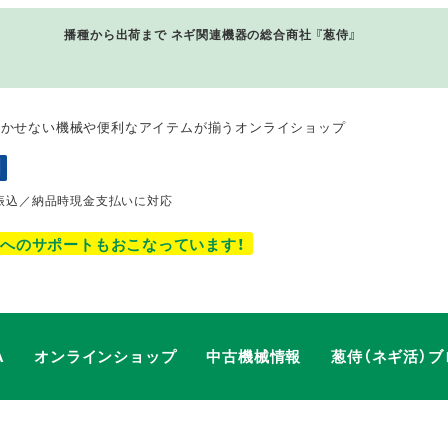
播種から出荷まで ネギ関連機器の総合商社 『
葱侍
』
欠かせない機械や便利なアイテムが揃うオンライショップ
振込／納品時現金支払いに対応
へのサポートもおこなっています！
A
オンラインショップ
中古機械情報
葱侍（ネギ活）ブ