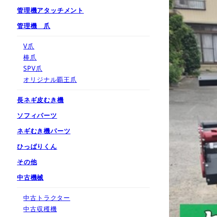
管理機アタッチメント
管理機 爪
V爪
棒爪
SPV爪
オリジナル覇王爪
長ネギ皮むき機
ソフィパーツ
ネギむき機パーツ
ひっぱりくん
その他
中古機械
中古トラクター
中古収穫機