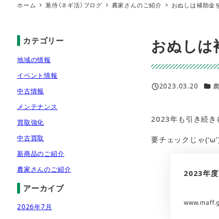
ホーム
葱侍（ネギ活）ブログ
農家さんのご紹介
おぬしは補助金
カテゴリー
おぬしは
地域の情報
イベント情報
カテ
2023.03.20
中古情報
投稿日
メンテナンス
2023年も引き続
買取強化
中古買取
要チェックじゃ(‘ω’
新商品のご紹介
農家さんのご紹介
2023
アーカイブ
www.maff.g
2026年7月