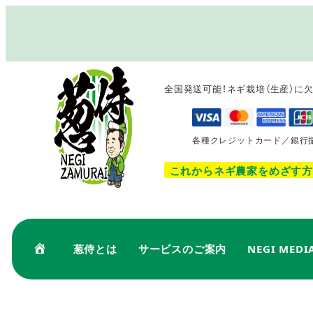
メ
イ
ン
コ
全国発送可能！ネギ栽培（生産）に
ン
テ
ン
各種クレジットカード／銀行
ツ
へ
これからネギ農家をめざす方
移
動
葱侍とは
サービスのご案内
NEGI MEDI