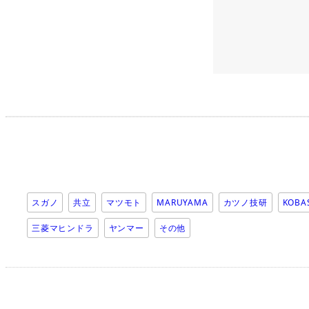
スガノ
共立
マツモト
MARUYAMA
カツノ技研
KOBA
三菱マヒンドラ
ヤンマー
その他