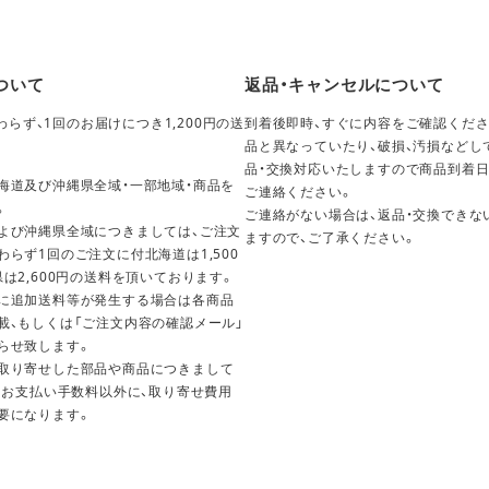
ついて
返品・キャンセルについて
らず、1回のお届けにつき1,200円の送
到着後即時、すぐに内容をご確認くださ
。
品と異なっていたり、破損、汚損などし
品・交換対応いたしますので商品到着日
海道及び沖縄県全域・一部地域・商品を
ご連絡ください。
。
ご連絡がない場合は、返品・交換できな
よび沖縄県全域につきましては、ご注文
ますので、ご了承ください。
わらず1回のご注文に付北海道は1,500
県は2,600円の送料を頂いております。
に追加送料等が発生する場合は各商品
載、もしくは「ご注文内容の確認メール」
らせ致します。
取り寄せした部品や商品につきまして
料・お支払い手数料以外に、取り寄せ費用
要になります。