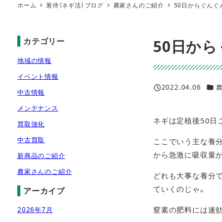
ホーム
葱侍（ネギ活）ブログ
農家さんのご紹介
50日からぐんぐ
カテゴリー
50日か
地域の情報
イベント情報
カテ
2022.04.06
中古情報
投稿日
メンテナンス
ネギは定植後50
買取強化
中古買取
ここでいう主な養分
から急激に吸収量
新商品のご紹介
農家さんのご紹介
どれも大事な養分
ていくのじゃ。
アーカイブ
窒素の肥料には速
2026年7月