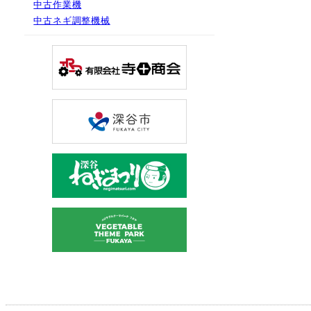
中古作業機
中古ネギ調整機械