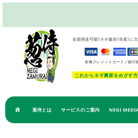
メ
イ
ン
コ
全国発送可能！ネギ栽培（生産）に
ン
テ
ン
各種クレジットカード／銀行
ツ
へ
これからネギ農家をめざす方
移
動
葱侍とは
サービスのご案内
NEGI MEDI