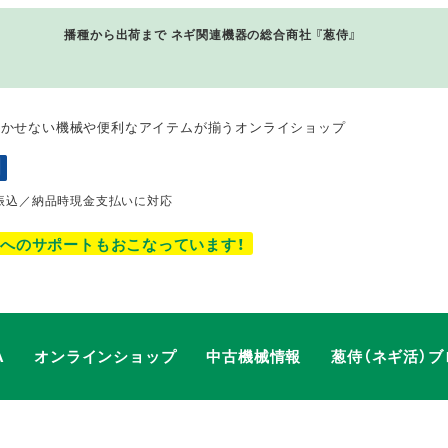
播種から出荷まで ネギ関連機器の総合商社 『
葱侍
』
欠かせない機械や便利なアイテムが揃うオンライショップ
振込／納品時現金支払いに対応
へのサポートもおこなっています！
A
オンラインショップ
中古機械情報
葱侍（ネギ活）ブ