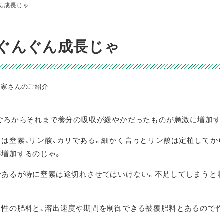
ん成長じゃ
らぐんぐん成長じゃ
ゴリー
農家さんのご紹介
日ごろからそれまで養分の吸収が緩やかだったものが急激に増加
は窒素、リン酸、カリである。細かく言うとリン酸は定植してか
が増加するのじゃ。
であるが特に窒素は途切れさせてはいけない。不足してしまうと
効性の肥料と、溶出速度や期間を制御できる被覆肥料とあるので