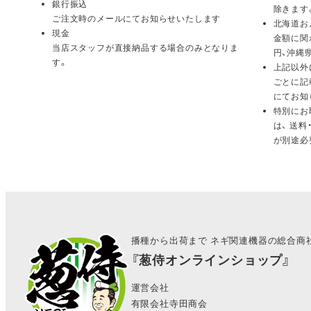
銀行振込
除きます
ご注文時のメールにてお知らせいたします
北海道お
現金
金額に関
当店スタッフが直接納品する場合のみとなりま
円、沖縄
す。
上記以外
ごとに記
にてお知
特別にお
は、 送
が別途必
播種から出荷まで ネギ関連機器の総合商
『葱侍オンラインショップ』
運営会社
有限会社寺田商会