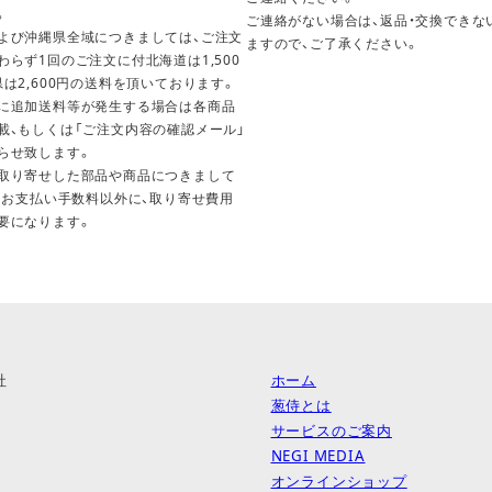
。
ご連絡がない場合は、返品・交換できな
よび沖縄県全域につきましては、ご注文
ますので、ご了承ください。
わらず1回のご注文に付北海道は1,500
県は2,600円の送料を頂いております。
に追加送料等が発生する場合は各商品
載、もしくは「ご注文内容の確認メール」
らせ致します。
取り寄せした部品や商品につきまして
料・お支払い手数料以外に、取り寄せ費用
要になります。
社
ホーム
葱侍とは
サービスのご案内
NEGI MEDIA
オンラインショップ