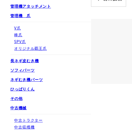
管理機アタッチメント
管理機 爪
V爪
棒爪
SPV爪
オリジナル覇王爪
長ネギ皮むき機
ソフィパーツ
ネギむき機パーツ
ひっぱりくん
その他
中古機械
中古トラクター
中古収穫機