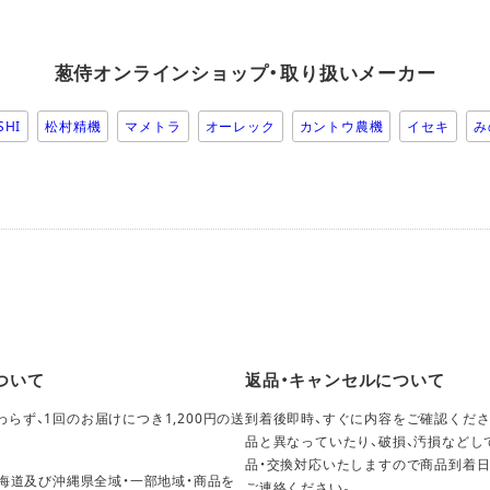
葱侍オンラインショップ・取り扱いメーカー
SHI
松村精機
マメトラ
オーレック
カントウ農機
イセキ
み
ついて
返品・キャンセルについて
らず、1回のお届けにつき1,200円の送
到着後即時、すぐに内容をご確認くださ
。
品と異なっていたり、破損、汚損などし
品・交換対応いたしますので商品到着日
海道及び沖縄県全域・一部地域・商品を
ご連絡ください。